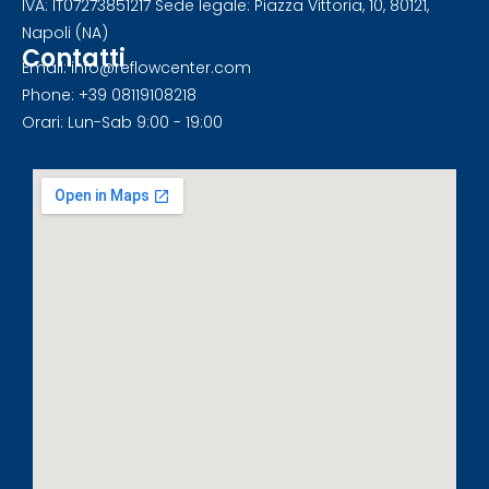
IVA: IT07273851217 Sede legale: Piazza Vittoria, 10, 80121,
Napoli (NA)
Contatti
Email: info@reflowcenter.com
Phone: +39 08119108218
Orari: Lun-Sab 9:00 - 19:00