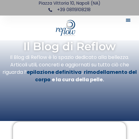
Piazza Vittoria 10, Napoli (NA)
+39 08119108218
Il Blog di Reflow
Il Blog di Reflow è lo spazio dedicato alla bellezza.
Articoli utili, concreti e aggiornati su tutto ciò che
riguarda l’
epilazione definitiva
,
rimodellamento del
corpo
e la cura della pelle.