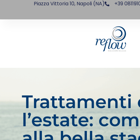
Piazza Vittoria 10, Napoli (NA)
+39 081191
Trattamenti 
l’estate: com
alla bella st