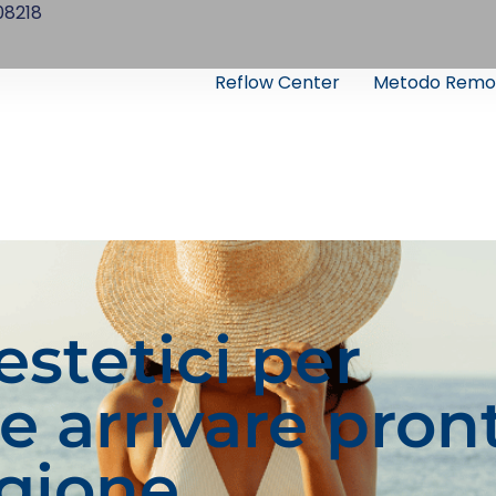
08218
Reflow Center
Metodo Remo
estetici per
e arrivare pront
agione