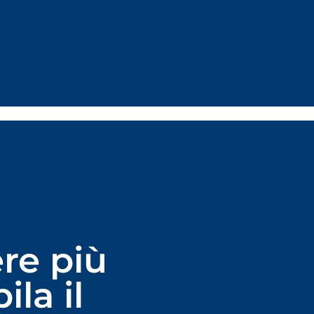
ere più
la il