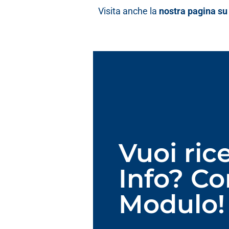
Visita anche la
nostra pagina s
Vuoi ric
Info? Co
Modulo!