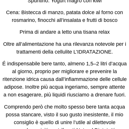
Spuntino: Yogurt magro con kiwi
Cena: Bistecca di manzo, patat
a dolce al forno con
rosmarino, finocchi all’insalata e frutti di bosco
Prima di andare a letto una tisana relax
Oltre all’alimentazione ha una rilevanza notevole per i
trattamenti della cellulite
L’IDRATAZIONE
.
É indispensabile bere tanto, almeno 1,5–2 litri d’acqua
al giorno, proprio per migliorare e prevenire la
ritenzione idrica causa dall’infiammazione delle cellule
adipose. Inoltre più acqua ingeriamo, sempre attente
a non esagerare,
più liquidi riusciamo a drenare fuori
.
Comprendo però che molto spesso bere tanta acqua
possa stancare, visto il suo gusto inesistente, il mio
consiglio è quello di unire l’utile al dilettevole