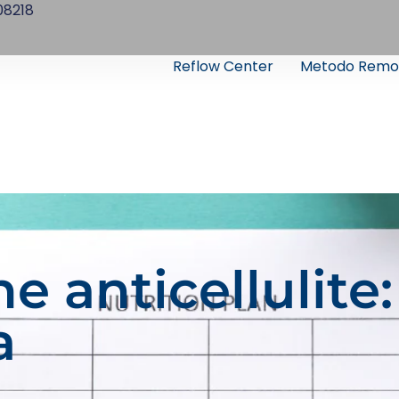
08218
Reflow Center
Metodo Remo
e anticellulite:
a